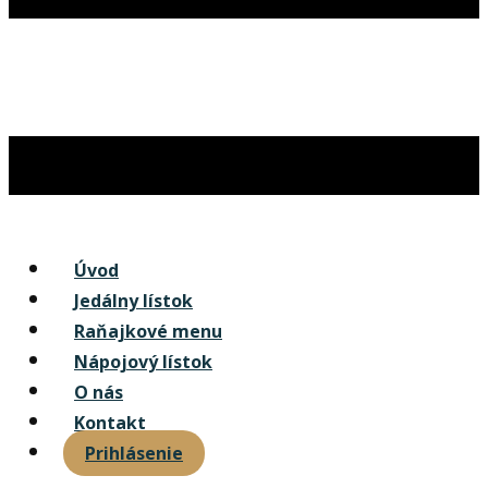
Úvod
Jedálny lístok
Raňajkové menu
Nápojový lístok
O nás
Kontakt
Prihlásenie