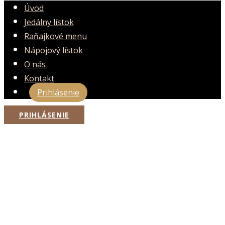
Úvod
Jedálny lístok
Raňajkové menu
Nápojový lístok
O nás
Kontakt
Prihlásenie
PRIHLÁSENIE